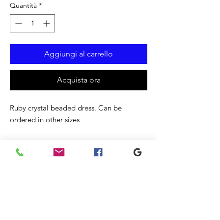
Quantità
*
Aggiungi al carrello
Acquista ora
Ruby crystal beaded dress. Can be
ordered in other sizes
Prodotti
correlati