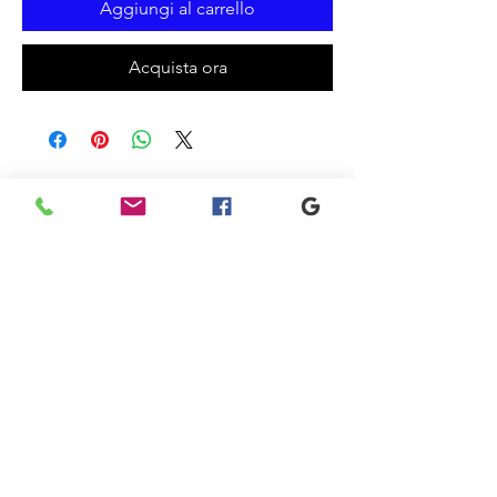
Aggiungi al carrello
Acquista ora
Prodotti
correlati
New
New