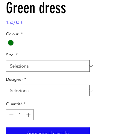
Green dress
Prezzo
150,00 £
Colour
*
Size,
*
Designer
*
Quantità
*
Aggiungi al carrello