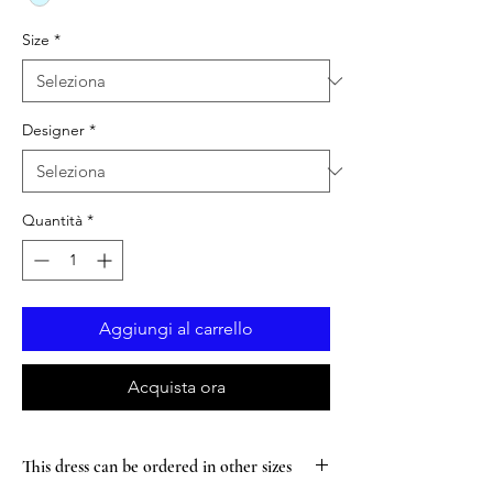
Size
*
Designer
*
Quantità
*
Aggiungi al carrello
Acquista ora
This dress can be ordered in other sizes