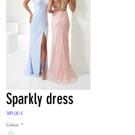
Sparkly dress
Prezzo
389,00 £
Colour
*